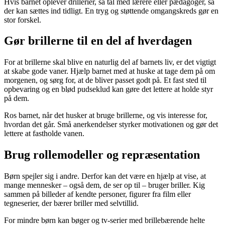
Hvis barnet oplever drillerier, så tal med lærere eller pædagoger, så
der kan sættes ind tidligt. En tryg og støttende omgangskreds gør en
stor forskel.
Gør brillerne til en del af hverdagen
For at brillerne skal blive en naturlig del af barnets liv, er det vigtigt
at skabe gode vaner. Hjælp barnet med at huske at tage dem på om
morgenen, og sørg for, at de bliver passet godt på. Et fast sted til
opbevaring og en blød pudseklud kan gøre det lettere at holde styr
på dem.
Ros barnet, når det husker at bruge brillerne, og vis interesse for,
hvordan det går. Små anerkendelser styrker motivationen og gør det
lettere at fastholde vanen.
Brug rollemodeller og repræsentation
Børn spejler sig i andre. Derfor kan det være en hjælp at vise, at
mange mennesker – også dem, de ser op til – bruger briller. Kig
sammen på billeder af kendte personer, figurer fra film eller
tegneserier, der bærer briller med selvtillid.
For mindre børn kan bøger og tv-serier med brillebærende helte