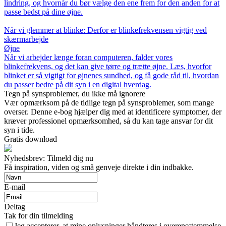
lindring, og hvornår du bør vælge den ene frem for den anden for at
passe bedst på dine øjne.
Når vi glemmer at blinke: Derfor er blinkefrekvensen vigtig ved
skærmarbejde
Øjne
Når vi arbejder længe foran computeren, falder vores
blinkefrekvens, og det kan give tørre og trætte øjne. Læs, hvorfor
blinket er så vigtigt for øjnenes sundhed, og få gode råd til, hvordan
du passer bedre på dit syn i en digital hverdag.
Tegn på synsproblemer, du ikke må ignorere
Vær opmærksom på de tidlige tegn på synsproblemer, som mange
overser. Denne e-bog hjælper dig med at identificere symptomer, der
kræver professionel opmærksomhed, så du kan tage ansvar for dit
syn i tide.
Gratis download
Nyhedsbrev: Tilmeld dig nu
Få inspiration, viden og små genveje direkte i din indbakke.
E-mail
Deltag
Tak for din tilmelding
Jeg accepterer, at mine oplysninger håndteres i overensstemmelse