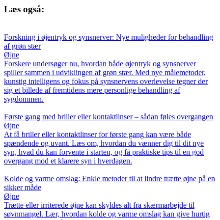
Læs også:
Forskning i øjentryk og synsnerver: Nye muligheder for behandling
af grøn stær
Øjne
Forskere undersøger nu, hvordan både øjentryk og synsnerver
spiller sammen i udviklingen af grøn stær. Med nye målemetoder,
kunstig intelligens og fokus på synsnervens overlevelse tegner der
sig et billede af fremtidens mere personlige behandling af
sygdommen.
Første gang med briller eller kontaktlinser – sådan føles overgangen
Øjne
At få briller eller kontaktlinser for første gang kan være både
spændende og uvant. Læs om, hvordan du vænner dig til dit nye
syn, hvad du kan forvente i starten, og få praktiske tips til en god
overgang mod et klarere syn i hverdagen.
Kolde og varme omslag: Enkle metoder til at lindre trætte øjne på en
sikker måde
Øjne
Trætte eller irriterede øjne kan skyldes alt fra skærmarbejde til
søvnmangel. Lær, hvordan kolde og varme omslag kan give hurtig