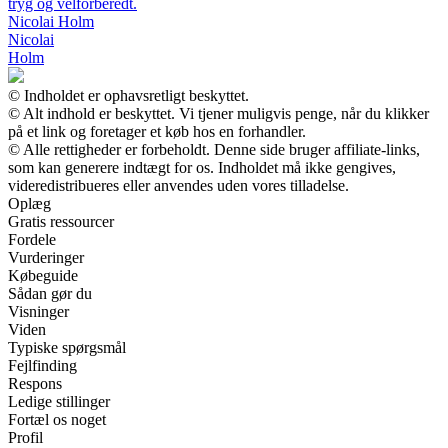
tryg og velforberedt.
Nicolai Holm
Nicolai
Holm
© Indholdet er ophavsretligt beskyttet.
© Alt indhold er beskyttet. Vi tjener muligvis penge, når du klikker
på et link og foretager et køb hos en forhandler.
© Alle rettigheder er forbeholdt. Denne side bruger affiliate-links,
som kan generere indtægt for os. Indholdet må ikke gengives,
videredistribueres eller anvendes uden vores tilladelse.
Oplæg
Gratis ressourcer
Fordele
Vurderinger
Købeguide
Sådan gør du
Visninger
Viden
Typiske spørgsmål
Fejlfinding
Respons
Ledige stillinger
Fortæl os noget
Profil