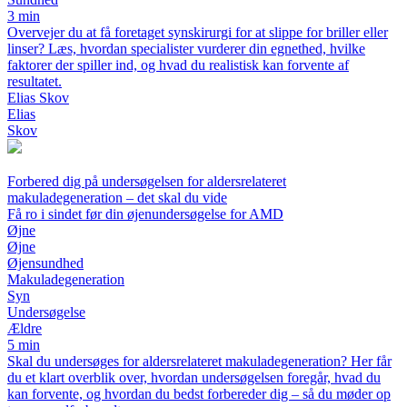
3 min
Overvejer du at få foretaget synskirurgi for at slippe for briller eller
linser? Læs, hvordan specialister vurderer din egnethed, hvilke
faktorer der spiller ind, og hvad du realistisk kan forvente af
resultatet.
Elias Skov
Elias
Skov
Forbered dig på undersøgelsen for aldersrelateret
makuladegeneration – det skal du vide
Få ro i sindet før din øjenundersøgelse for AMD
Øjne
Øjne
Øjensundhed
Makuladegeneration
Syn
Undersøgelse
Ældre
5 min
Skal du undersøges for aldersrelateret makuladegeneration? Her får
du et klart overblik over, hvordan undersøgelsen foregår, hvad du
kan forvente, og hvordan du bedst forbereder dig – så du møder op