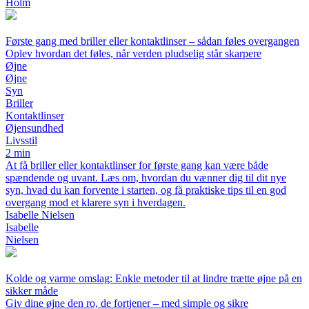
Holm
Første gang med briller eller kontaktlinser – sådan føles overgangen
Oplev hvordan det føles, når verden pludselig står skarpere
Øjne
Øjne
Syn
Briller
Kontaktlinser
Øjensundhed
Livsstil
2 min
At få briller eller kontaktlinser for første gang kan være både
spændende og uvant. Læs om, hvordan du vænner dig til dit nye
syn, hvad du kan forvente i starten, og få praktiske tips til en god
overgang mod et klarere syn i hverdagen.
Isabelle Nielsen
Isabelle
Nielsen
Kolde og varme omslag: Enkle metoder til at lindre trætte øjne på en
sikker måde
Giv dine øjne den ro, de fortjener – med simple og sikre