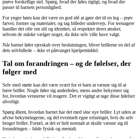
prøve forskellige stel. Spørg, hvad der føles rigtigt, og hvad der
passer til barnets personlighed.
For yngre børn kan det være en god idé at gøre det til en leg – prøv
farver, former og materialer, og tag billeder undervejs. For teenagere
handler det ofte om stil og identitet, så respekter deres ønsker,
selvom de måske vælger noget, du ikke selv ville have valgt.
Når barnet føler ejerskab over beslutningen, bliver brillerne en del af
dets selvbillede – ikke et påtvunget hjælpemiddel.
Tal om forandringen – og de følelser, der
følger med
Selv med støtte kan det være svært for et barn at vænne sig til at
bære briller. Nogle føler sig anderledes, mens andre bekymrer sig
for, hvordan vennerne vil reagere. Det er vigtigt at tage disse følelser
alvorligt.
Spørg åbent, hvordan barnet har det med sine nye briller. Lyt uden at
afvise bekymringerne, og del eventuelt egne erfaringer, hvis du selv
bruger briller. Fortæl, at det er helt normalt at skulle vænne sig til
forandringen – både fysisk og mentalt.