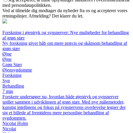
med persondatapolitikken.
Ved at tilmelde dig modtager du nyheder fra os og accepterer vores
retningslinjer. Afmelding? Det klarer du let.
Forskning i øjentryk og synsnerver: Nye muligheder for behandling
af grøn stær
Ny forskning giver håb om mere præcis og skånsom behandling af
grøn stær
Øjne
Øjne
Grøn Stær
Øjensygdomme
Forskning
Syn
Behandling
7 min
Forskere undersøger nu, hvordan både øjentryk og synsnerver
spiller sammen i udviklingen af grøn stær. Med nye målemetoder,
kunstig intelligens og fokus på synsnervens overlevelse tegner der
sig et billede af fremtidens mere personlige behandling af
sygdommen.
Nicolai Holm
Nicolai