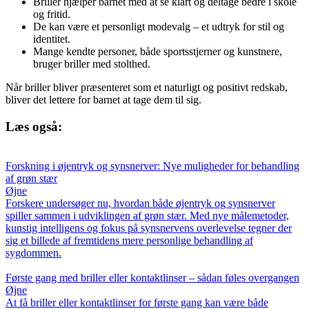
Briller hjælper barnet med at se klart og deltage bedre i skole
og fritid.
De kan være et personligt modevalg – et udtryk for stil og
identitet.
Mange kendte personer, både sportsstjerner og kunstnere,
bruger briller med stolthed.
Når briller bliver præsenteret som et naturligt og positivt redskab,
bliver det lettere for barnet at tage dem til sig.
Læs også:
Forskning i øjentryk og synsnerver: Nye muligheder for behandling
af grøn stær
Øjne
Forskere undersøger nu, hvordan både øjentryk og synsnerver
spiller sammen i udviklingen af grøn stær. Med nye målemetoder,
kunstig intelligens og fokus på synsnervens overlevelse tegner der
sig et billede af fremtidens mere personlige behandling af
sygdommen.
Første gang med briller eller kontaktlinser – sådan føles overgangen
Øjne
At få briller eller kontaktlinser for første gang kan være både