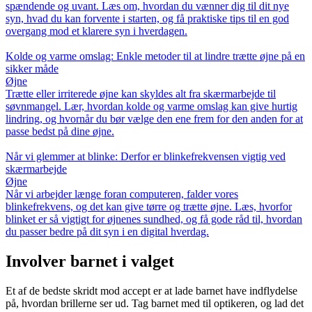
spændende og uvant. Læs om, hvordan du vænner dig til dit nye
syn, hvad du kan forvente i starten, og få praktiske tips til en god
overgang mod et klarere syn i hverdagen.
Kolde og varme omslag: Enkle metoder til at lindre trætte øjne på en
sikker måde
Øjne
Trætte eller irriterede øjne kan skyldes alt fra skærmarbejde til
søvnmangel. Lær, hvordan kolde og varme omslag kan give hurtig
lindring, og hvornår du bør vælge den ene frem for den anden for at
passe bedst på dine øjne.
Når vi glemmer at blinke: Derfor er blinkefrekvensen vigtig ved
skærmarbejde
Øjne
Når vi arbejder længe foran computeren, falder vores
blinkefrekvens, og det kan give tørre og trætte øjne. Læs, hvorfor
blinket er så vigtigt for øjnenes sundhed, og få gode råd til, hvordan
du passer bedre på dit syn i en digital hverdag.
Involver barnet i valget
Et af de bedste skridt mod accept er at lade barnet have indflydelse
på, hvordan brillerne ser ud. Tag barnet med til optikeren, og lad det