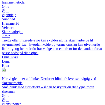
hjemmemetoder
Øjne
Øjne
Øjenpleje
Sundhed
Hjemmeråd
Velvære
Skærmarbejde
7 min
Trætte eller irriterede øjne kan skyldes alt fra skærmarbejde til
søvnmangel. Lær, hvordan kolde og varme omslag kan give hurtig
lindring, og hvornår du bør vælge den ene frem for den anden for at
passe bedst på dine øjne.
Luna Kjær
Luna
Kjær
Når vi glemmer at blinke: Derfor er blinkefrekvensen vigtig ved
skærmarbejde
Små blink med stor effekt – sådan beskytter du dine øjne foran
skærmen
Øjne
Øjne
Øjensundhed