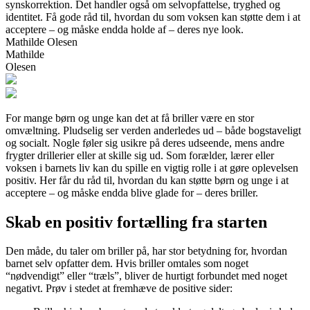
synskorrektion. Det handler også om selvopfattelse, tryghed og
identitet. Få gode råd til, hvordan du som voksen kan støtte dem i at
acceptere – og måske endda holde af – deres nye look.
Mathilde Olesen
Mathilde
Olesen
For mange børn og unge kan det at få briller være en stor
omvæltning. Pludselig ser verden anderledes ud – både bogstaveligt
og socialt. Nogle føler sig usikre på deres udseende, mens andre
frygter drillerier eller at skille sig ud. Som forælder, lærer eller
voksen i barnets liv kan du spille en vigtig rolle i at gøre oplevelsen
positiv. Her får du råd til, hvordan du kan støtte børn og unge i at
acceptere – og måske endda blive glade for – deres briller.
Skab en positiv fortælling fra starten
Den måde, du taler om briller på, har stor betydning for, hvordan
barnet selv opfatter dem. Hvis briller omtales som noget
“nødvendigt” eller “træls”, bliver de hurtigt forbundet med noget
negativt. Prøv i stedet at fremhæve de positive sider: