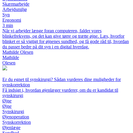
Skærmarbejde
Arbejdsmiljø
Syn
Ergonomi
3 min
Når vi arbejder længe foran computeren, falder vores
blinkefrekvens, og det kan give tørre og trætte øjne. Læs, hvorfor
blinket er så vigtigt for øjnenes sundhed, og få gode råd til, hvordan
du passer bedre på dit syn i en digital hverdag.
Mathilde Olesen
Mathilde
Olesen
Er du egnet til synskirurgi? Sådan vurderes dine muligheder for
synskorrektion
Få indsigt i, hvordan øjenlæger vurderer, om du er kandidat til
synskirurgi
Øjne
Øjne
Synskirurgi
Øjenoperation
Synskorrektion
Øjenlæge
Sundhed