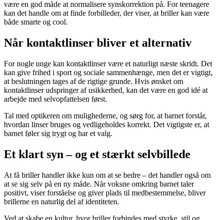
være en god måde at normalisere synskorrektion på. For teenagere
kan det handle om at finde forbilleder, der viser, at briller kan være
både smarte og cool.
Når kontaktlinser bliver et alternativ
For nogle unge kan kontaktlinser være et naturligt næste skridt. Det
kan give frihed i sport og sociale sammenhænge, men det er vigtigt,
at beslutningen tages af de rigtige grunde. Hvis ønsket om
kontaktlinser udspringer af usikkerhed, kan det være en god idé at
arbejde med selvopfattelsen først.
Tal med optikeren om mulighederne, og sørg for, at barnet forstår,
hvordan linser bruges og vedligeholdes korrekt. Det vigtigste er, at
barnet føler sig trygt og har et valg.
Et klart syn – og et stærkt selvbillede
At få briller handler ikke kun om at se bedre – det handler også om
at se sig selv på en ny måde. Når voksne omkring barnet taler
positivt, viser forståelse og giver plads til medbestemmelse, bliver
brillerne en naturlig del af identiteten.
Ved at skabe en kultur, hvor briller forbindes med styrke, stil og