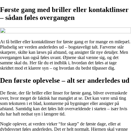
Første gang med briller eller kontaktlinser
– sådan føles overgangen
At få briller eller kontaktlinser for første gang er for mange en milepæl.
Pludselig ser verden anderledes ud – bogstaveligt talt. Farverne står
skarpere, skilte kan læses på afstand, og ansigter får nye detaljer. Men
overgangen kan også føles uvant. Øjnene skal vænne sig, og det
samme skal du. Her får du et indblik i, hvordan det føles at tage
skridtet mod et klarere syn – og hvordan du bedst tilpasser dig.
Den første oplevelse – alt ser anderledes ud
De fleste, der får briller eller linser for første gang, bliver overraskede
over, hvor meget de faktisk har manglet at se. Det kan være små ting
som teksturen i et blad, konturerne på bygninger eller ansigter på
afstand. Samtidig kan det føles lidt overvældende i starten – især hvis
du har haft nedsat syn i længere tid.
Nogle oplever, at verden virker “for skarp” de første dage, eller at
dybdesynet føles anderledes. Det er helt normalt. Hjernen skal vænne