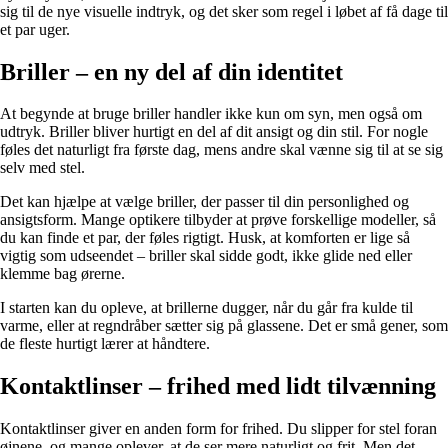
sig til de nye visuelle indtryk, og det sker som regel i løbet af få dage til
et par uger.
Briller – en ny del af din identitet
At begynde at bruge briller handler ikke kun om syn, men også om
udtryk. Briller bliver hurtigt en del af dit ansigt og din stil. For nogle
føles det naturligt fra første dag, mens andre skal vænne sig til at se sig
selv med stel.
Det kan hjælpe at vælge briller, der passer til din personlighed og
ansigtsform. Mange optikere tilbyder at prøve forskellige modeller, så
du kan finde et par, der føles rigtigt. Husk, at komforten er lige så
vigtig som udseendet – briller skal sidde godt, ikke glide ned eller
klemme bag ørerne.
I starten kan du opleve, at brillerne dugger, når du går fra kulde til
varme, eller at regndråber sætter sig på glassene. Det er små gener, som
de fleste hurtigt lærer at håndtere.
Kontaktlinser – frihed med lidt tilvænning
Kontaktlinser giver en anden form for frihed. Du slipper for stel foran
øjnene, og mange oplever, at de ser mere naturligt og frit. Men det