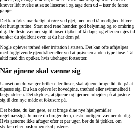
kræver lidt øvelse at sætte linserne i og tage dem ud – især de første
gange.
Det kan føles mærkeligt at røre ved øjet, men med tålmodighed bliver
det hurtigt rutine. Start med rene hænder, god belysning og ro omkring
dig. De fleste vænner sig til linser i løbet af få dage, og efter en uges tid
tænker du sjældent over, at du har dem på.
Nogle oplever tørhed eller irritation i starten. Det kan ofte afhjælpes
med fugtgivende øjendråber eller ved at prøve en anden type linse. Tal
altid med din optiker, hvis ubehaget fortsætter.
Når øjnene skal vænne sig
Uanset om du vælger briller eller linser, skal øjnene bruge lidt tid på at
tilpasse sig. Du kan opleve let hovedpine, træthed eller svimmelhed i
begyndelsen. Det skyldes, at øjnene og hjernen arbejder på at justere
sig til den nye måde at fokusere på.
Det bedste, du kan gøre, er at bruge dine nye hjælpemidler
regelmæssigt. Jo mere du bruger dem, desto hurtigere vænner du dig.
Hvis generne ikke aftager efter et par uger, bør du få tjekket, om
styrken eller pasformen skal justeres.