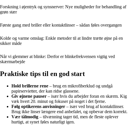
Forskning i øjentryk og synsnerver: Nye muligheder for behandling af
grøn stær
Første gang med briller eller kontaktlinser – sådan føles overgangen
Kolde og varme omslag: Enkle metoder til at lindre trætte øjne på en
sikker måde
Når vi glemmer at blinke: Derfor er blinkefrekvensen vigtig ved
skærmarbejde
Praktiske tips til en god start
Hold brillerne rene
– brug en mikrofiberklud og undgå
papirservietter, der kan ridse glassene.
Giv øjnene pauser
– især hvis du arbejder foran en skærm. Kig
væk hvert 20. minut og fokuser på noget i det fjerne.
Følg optikerens anvisninger
– især ved brug af kontaktlinser.
Brug ikke linser længere end anbefalet, og opbevar dem korrekt.
Vær tålmodig
– tilvænning tager tid, men de fleste oplever
hurtigt, at synet føles naturligt igen.