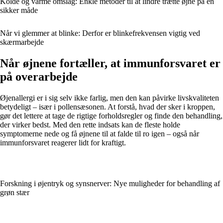
Kolde og varme omslag: Enkle metoder til at lindre trætte øjne på en
sikker måde
Når vi glemmer at blinke: Derfor er blinkefrekvensen vigtig ved
skærmarbejde
Når øjnene fortæller, at immunforsvaret er
på overarbejde
Øjenallergi er i sig selv ikke farlig, men den kan påvirke livskvaliteten
betydeligt – især i pollensæsonen. At forstå, hvad der sker i kroppen,
gør det lettere at tage de rigtige forholdsregler og finde den behandling,
der virker bedst. Med den rette indsats kan de fleste holde
symptomerne nede og få øjnene til at falde til ro igen – også når
immunforsvaret reagerer lidt for kraftigt.
Forskning i øjentryk og synsnerver: Nye muligheder for behandling af
grøn stær