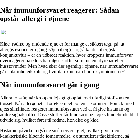
Når immunforsvaret reagerer: Sådan
opstår allergi i øjnene
Kløe, rødme og rindende øjne er for mange et sikkert tegn på, at
allergisæsonen er i gang. Øjenallergi – også kaldet allergisk
konjunktivitis – er en udbredt reaktion, hvor kroppens immunforsvar
overreagerer på ellers harmløse stoffer som pollen, dyrehår eller
husstøvmider. Men hvad sker der egentlig i øjnene, når immunforsvaret
går i alarmberedskab, og hvordan kan man lindre symptomerne?
Når immunforsvaret går i gang
Allergi opstår, når kroppen fejlagtigt opfatter et ufarligt stof som en
trussel. Når allergenet – for eksempel pollen – kommer i kontakt med
øjets slimhinde, reagerer immunforsvaret ved at frigive histamin og
andre signalstoffer. Disse stoffer får blodkarrene i øjets bindehinde til at
udvide sig, hvilket fører til rødme, hævelse og kløe.
Histamin påvirker også de små nerver i øjet, hvilket giver den
karakteristiske kløende fornemmelse, og stimulerer tårekirtlerne, så