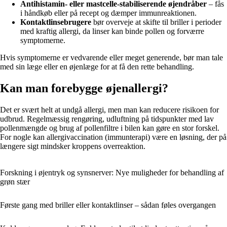
Antihistamin- eller mastcelle-stabiliserende øjendråber
– fås
i håndkøb eller på recept og dæmper immunreaktionen.
Kontaktlinsebrugere
bør overveje at skifte til briller i perioder
med kraftig allergi, da linser kan binde pollen og forværre
symptomerne.
Hvis symptomerne er vedvarende eller meget generende, bør man tale
med sin læge eller en øjenlæge for at få den rette behandling.
Kan man forebygge øjenallergi?
Det er svært helt at undgå allergi, men man kan reducere risikoen for
udbrud. Regelmæssig rengøring, udluftning på tidspunkter med lav
pollenmængde og brug af pollenfiltre i bilen kan gøre en stor forskel.
For nogle kan allergivaccination (immunterapi) være en løsning, der på
længere sigt mindsker kroppens overreaktion.
Forskning i øjentryk og synsnerver: Nye muligheder for behandling af
grøn stær
Første gang med briller eller kontaktlinser – sådan føles overgangen