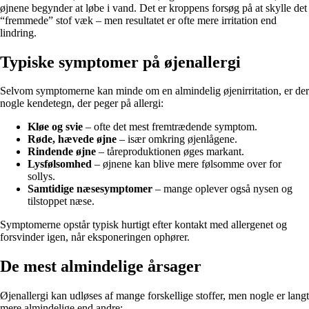
øjnene begynder at løbe i vand. Det er kroppens forsøg på at skylle det
“fremmede” stof væk – men resultatet er ofte mere irritation end
lindring.
Typiske symptomer på øjenallergi
Selvom symptomerne kan minde om en almindelig øjenirritation, er der
nogle kendetegn, der peger på allergi:
Kløe og svie
– ofte det mest fremtrædende symptom.
Røde, hævede øjne
– især omkring øjenlågene.
Rindende øjne
– tåreproduktionen øges markant.
Lysfølsomhed
– øjnene kan blive mere følsomme over for
sollys.
Samtidige næsesymptomer
– mange oplever også nysen og
tilstoppet næse.
Symptomerne opstår typisk hurtigt efter kontakt med allergenet og
forsvinder igen, når eksponeringen ophører.
De mest almindelige årsager
Øjenallergi kan udløses af mange forskellige stoffer, men nogle er langt
mere almindelige end andre: