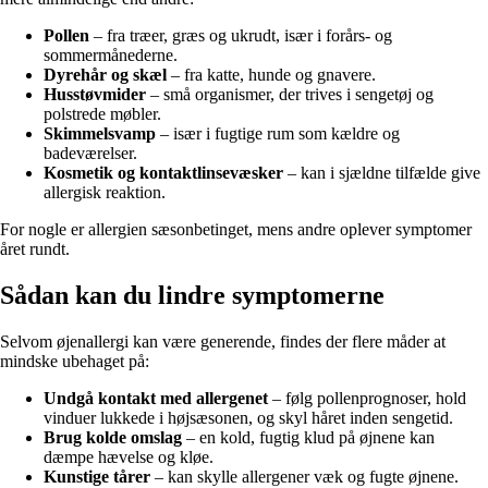
Pollen
– fra træer, græs og ukrudt, især i forårs- og
sommermånederne.
Dyrehår og skæl
– fra katte, hunde og gnavere.
Husstøvmider
– små organismer, der trives i sengetøj og
polstrede møbler.
Skimmelsvamp
– især i fugtige rum som kældre og
badeværelser.
Kosmetik og kontaktlinsevæsker
– kan i sjældne tilfælde give
allergisk reaktion.
For nogle er allergien sæsonbetinget, mens andre oplever symptomer
året rundt.
Sådan kan du lindre symptomerne
Selvom øjenallergi kan være generende, findes der flere måder at
mindske ubehaget på:
Undgå kontakt med allergenet
– følg pollenprognoser, hold
vinduer lukkede i højsæsonen, og skyl håret inden sengetid.
Brug kolde omslag
– en kold, fugtig klud på øjnene kan
dæmpe hævelse og kløe.
Kunstige tårer
– kan skylle allergener væk og fugte øjnene.