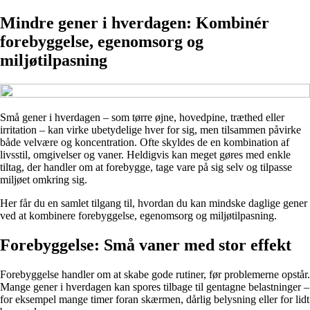
Mindre gener i hverdagen: Kombinér
forebyggelse, egenomsorg og
miljøtilpasning
Små gener i hverdagen – som tørre øjne, hovedpine, træthed eller
irritation – kan virke ubetydelige hver for sig, men tilsammen påvirke
både velvære og koncentration. Ofte skyldes de en kombination af
livsstil, omgivelser og vaner. Heldigvis kan meget gøres med enkle
tiltag, der handler om at forebygge, tage vare på sig selv og tilpasse
miljøet omkring sig.
Her får du en samlet tilgang til, hvordan du kan mindske daglige gener
ved at kombinere forebyggelse, egenomsorg og miljøtilpasning.
Forebyggelse: Små vaner med stor effekt
Forebyggelse handler om at skabe gode rutiner, før problemerne opstår.
Mange gener i hverdagen kan spores tilbage til gentagne belastninger –
for eksempel mange timer foran skærmen, dårlig belysning eller for lidt