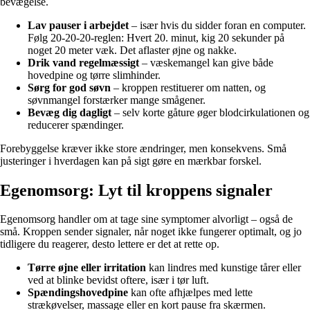
bevægelse.
Lav pauser i arbejdet
– især hvis du sidder foran en computer.
Følg 20-20-20-reglen: Hvert 20. minut, kig 20 sekunder på
noget 20 meter væk. Det aflaster øjne og nakke.
Drik vand regelmæssigt
– væskemangel kan give både
hovedpine og tørre slimhinder.
Sørg for god søvn
– kroppen restituerer om natten, og
søvnmangel forstærker mange smågener.
Bevæg dig dagligt
– selv korte gåture øger blodcirkulationen og
reducerer spændinger.
Forebyggelse kræver ikke store ændringer, men konsekvens. Små
justeringer i hverdagen kan på sigt gøre en mærkbar forskel.
Egenomsorg: Lyt til kroppens signaler
Egenomsorg handler om at tage sine symptomer alvorligt – også de
små. Kroppen sender signaler, når noget ikke fungerer optimalt, og jo
tidligere du reagerer, desto lettere er det at rette op.
Tørre øjne eller irritation
kan lindres med kunstige tårer eller
ved at blinke bevidst oftere, især i tør luft.
Spændingshovedpine
kan ofte afhjælpes med lette
strækøvelser, massage eller en kort pause fra skærmen.