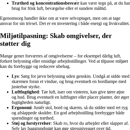
Træthed og koncentrationsbesvær
kan være tegn på, at du har
brug for frisk luft, bevægelse eller et sundere måltid.
Egenomsorg handler ikke om at være selvoptaget, men om at tage
ansvar for sin trivsel. Det er en investering i både energi og livskvalitet.
Miljøtilpasning: Skab omgivelser, der
støtter dig
Mange gener forværres af omgivelserne – for eksempel dårlig luft,
forkert belysning eller ensidige arbejdsstillinger. Ved at tilpasse miljøet
kan du forebygge og reducere ubehag.
Lys
: Sørg for jævn belysning uden genskin. Undgå at sidde med
skærmen foran et vindue, og brug eventuelt en bordlampe med
justerbar styrke.
Luftfugtighed
: Tør luft, især om vinteren, kan give tørre øjne
og hud. Brug eventuelt en luftfugter eller placer planter, der øger
fugtigheden naturligt.
Ergonomi
: Justér stol, bord og skærm, så du sidder med ret ryg
og afslappede skuldre. En god arbejdsstilling forebygger både
spændinger og træthed.
Støj og forstyrrelser
: Skab ro, hvor du arbejder eller slapper af.
Selv lav baggrundsstøj kan øge stressniveauet over tid.