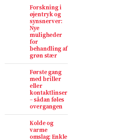
Forskning i
øjentryk og
synsnerver:
Nye
muligheder
for
behandling af
grøn stær
Første gang
med briller
eller
kontaktlinser
– sådan føles
overgangen
Kolde og
varme
omslag: Enkle